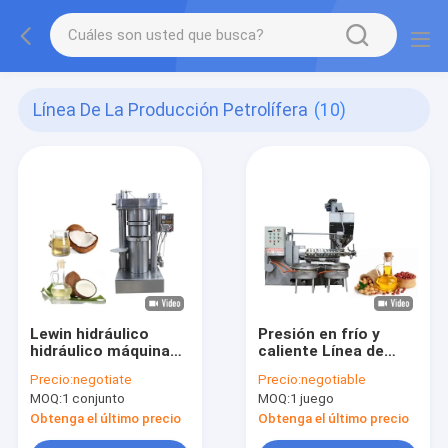
Línea De La Producción Petrolífera
(10)
Lewin hidráulico
Presión en frío y
hidráulico máquina
caliente Línea de
de producción de
aceite de colza de
Precio:
negotiate
Precio:
negotiable
aceite de coco línea
girasol de sésamo de
MOQ:
1 conjunto
MOQ:
1 juego
de aceite de coco
cacahuete para el
uso de plantas
Obtenga el último precio
Obtenga el último precio
comerciales de