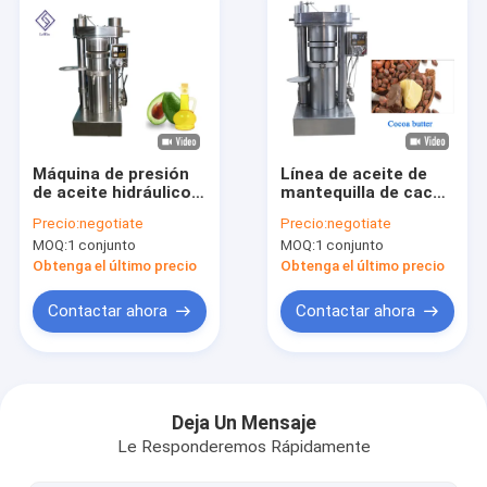
Máquina de presión
Línea de aceite de
de aceite hidráulico
mantequilla de cacao
de alta calidad para
Lewin Hidráulica de
Precio:
negotiate
Precio:
negotiate
extracción de aceite
alto rendimiento de
MOQ:
1 conjunto
MOQ:
1 conjunto
de aguacate
aceite Máquina de
aceite de mantequilla
Obtenga el último precio
Obtenga el último precio
de cacao
Contactar ahora
Contactar ahora
Hogar
Productos
Deja Un Mensaje
Le Responderemos Rápidamente
Videos