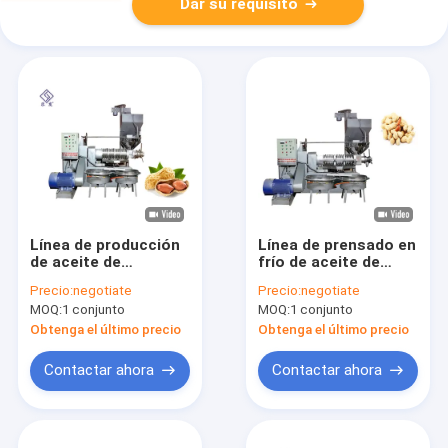
Dar su requisito
Línea de producción
Línea de prensado en
de aceite de
frío de aceite de
cacahuate de línea
maní máquina de
Precio:
negotiate
Precio:
negotiate
media máquina de
procesamiento de
MOQ:
1 conjunto
MOQ:
1 conjunto
prensa de aceite en
aceite de maní
China
máquina de prensado
Obtenga el último precio
Obtenga el último precio
de aceite
Contactar ahora
Contactar ahora