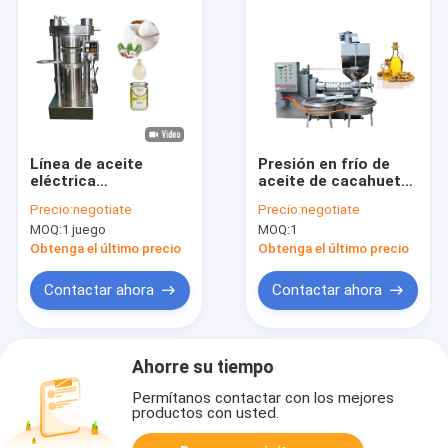
Línea de aceite
Presión en frío de
eléctrica
aceite de cacahuete
Presionador de
Presión de la
Precio:
negotiate
Precio:
negotiate
aceite hidráulico
máquina para hacer
MOQ:
1 juego
MOQ:
1
Presionador de
aceite de cacahuete
aceite de coco frío
máquina de aceite de
Obtenga el último precio
Obtenga el último precio
Línea de aceite
molino
Contactar ahora
Contactar ahora
Ahorre su tiempo
Permítanos contactar con los mejores
productos con usted.