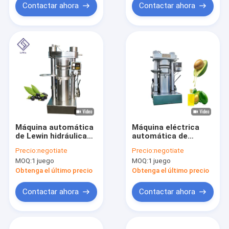
aceite
Contactar ahora
Contactar ahora
Máquina automática
Máquina eléctrica
de Lewin hidráulica
automática de
de chocolate para
procesamiento de
Precio:
negotiate
Precio:
negotiate
mantequilla de
aguacates máquina
MOQ:
1 juego
MOQ:
1 juego
cacahuete Máquina
de pelar máquina de
de cacao en polvo
prensa de aceite
Obtenga el último precio
Obtenga el último precio
línea de máquina
Contactar ahora
Contactar ahora