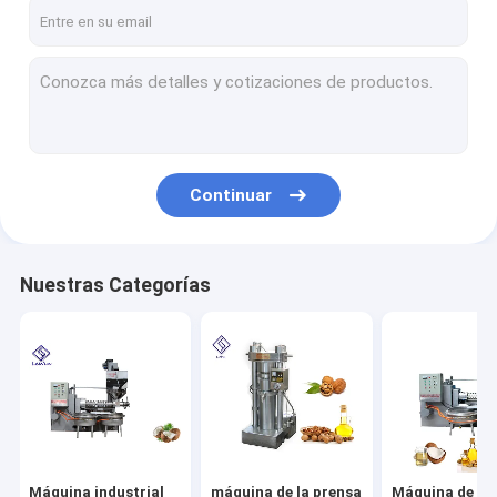
Sobre nosotros
Viaje de la fábrica
Control de calidad
Éntrenos en contacto con
Continuar
Pida una cita
Nuestras Categorías
Máquina industrial de la prensa de aceite
máquina de la prensa de aceite hidráulico
Máquina de la prensa de aceite del tornillo
Máquina de la transformación de los alimentos
Máquina industrial
máquina de la prensa
Máquina de la