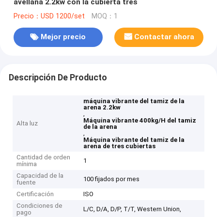
avellana 2.2kw con la cubierta tres
Precio：USD 1200/set
MOQ：1
Mejor precio
Contactar ahora
Descripción De Producto
máquina vibrante del tamiz de la
arena 2.2kw
,
Máquina vibrante 400kg/H del tamiz
Alta luz
de la arena
,
Máquina vibrante del tamiz de la
arena de tres cubiertas
Cantidad de orden
1
mínima
Capacidad de la
100 fijados por mes
fuente
Certificación
ISO
Condiciones de
L/C, D/A, D/P, T/T, Western Union,
pago