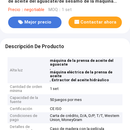
de aceite del aguacate/de sésamo de la máquina
automática de la prensa
Precio：negotiable
MOQ：1 set
Mejor precio
Contactar ahora
Descripción De Producto
máquina de la prensa de aceite del
aguacate
,
Alta luz
máquina eléctrica de la prensa de
aceite
,
Extractor del aceite hidráulico
Cantidad de orden
1 set
mínima
Capacidad de la
50 juegos por mes
fuente
Certificación
CE ISO
Condiciones de
Carta de crédito, D/A, D/P, T/T, Western
pago
Union, MoneyGram
Detalles de
Caso de madera con la película