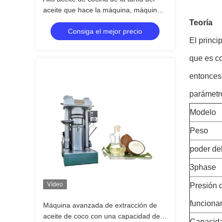
aceite que hace la máquina, máquina
comestible de la extracción de aceite
Teoría
Consiga el mejor precio
380V
El princi
que es co
entonces 
parámetr
Modelo
Peso
poder de
3phase
Vídeo
Presión 
funciona
Máquina avanzada de extracción de
aceite de coco con una capacidad de
Capacid