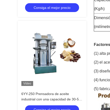
1230 kg y una capacidad de lote de 13
Consiga el mejor precio
kg por lote
(Kg/h)
Dimensi
(milímetr
Factores
(1) alta 
(2) el ac
(3) diseñ
(4) funci
Vídeo
(5) fabri
6YY-250 Prensadora de aceite
industrial con una capacidad de 30-50
kg/h y tensión de fase única / 3 fases
Consiga el mejor precio