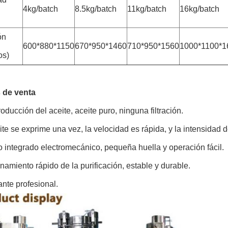
4kg/batch
8.5kg/batch
11kg/batch
16kg/batch
ón
600*880*1150
670*950*1460
710*950*1560
1000*1100*1
os)
 de venta
producción del aceite, aceite puro, ninguna filtración.
eite se exprime una vez, la velocidad es rápida, y la intensidad
o integrado electromecánico, pequeña huella y operación fácil.
onamiento rápido de la purificación, estable y durable.
cante profesional.