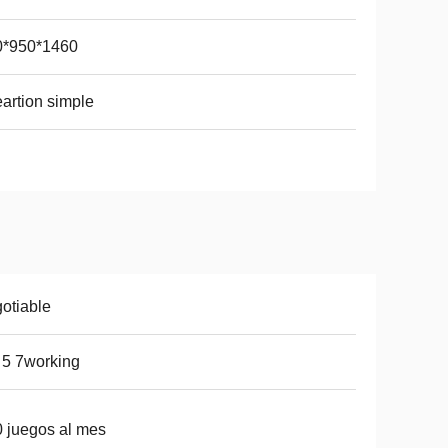
0*950*1460
artion simple
otiable
 5 7working
 juegos al mes