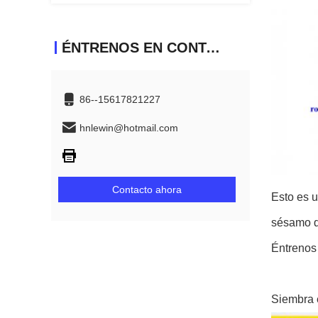
ÉNTRENOS EN CONTACTO CON
86--15617821227
hnlewin@hotmail.com
Contacto ahora
Esto es u
sésamo d
Éntrenos 
Siembra e