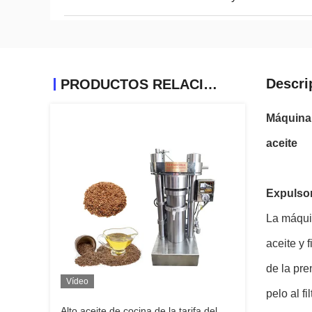
Descri
PRODUCTOS RELACIONADOS
Máquina 
aceite
Expulsor
La máquin
aceite y 
de la pre
Vídeo
pelo al fil
Alto aceite de cocina de la tarifa del