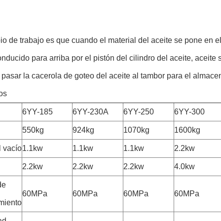
pio de trabajo es que cuando el material del aceite se pone en e
nducido para arriba por el pistón del cilindro del aceite, aceite 
pasar la cacerola de goteo del aceite al tambor para el almace
os
6YY-185
6YY-230A
6YY-250
6YY-300
550kg
924kg
1070kg
1600kg
l vacío
1.1kw
1.1kw
1.1kw
2.2kw
2.2kw
2.2kw
2.2kw
4.0kw
de
60MPa
60MPa
60MPa
60MPa
miento
ad