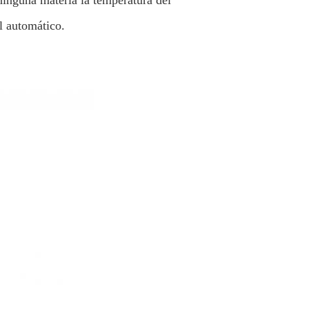
ninguna materia la temperatura del
l automático.