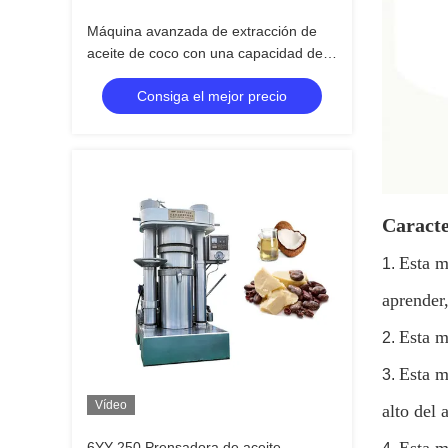
Máquina avanzada de extracción de
aceite de coco con una capacidad de
1230 kg y una capacidad de lote de 13
Consiga el mejor precio
kg por lote
Caracte
Esta m
1.
aprender,
Esta m
2.
Esta m
3.
Vídeo
alto del 
6YY-250 Prensadora de aceite