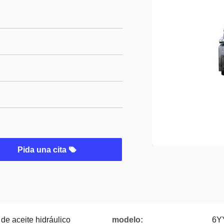
Pida una cita
de aceite hidráulico
modelo:
6YY