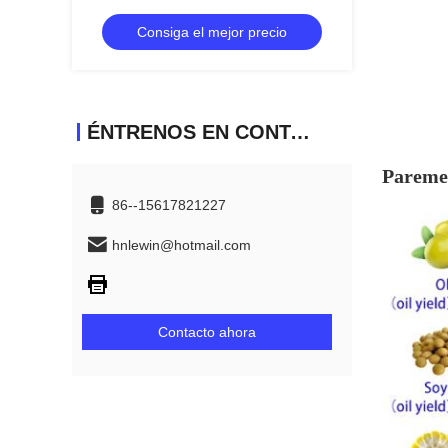
50 kg/h
Consiga el mejor precio
ÉNTRENOS EN CONTACTO CON
Paremet
86--15617821227
hnlewin@hotmail.com
Contacto ahora