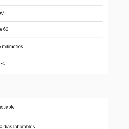
0V
a 60
 milímetros
5%
otiable
0 días laborables