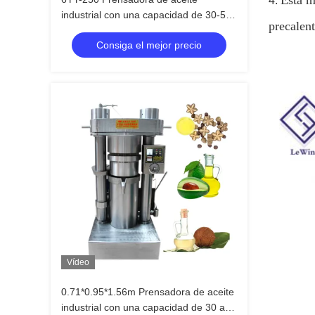
Esta m
4.
industrial con una capacidad de 30-50
precalent
kg/h y tensión de fase única / 3 fases
Consiga el mejor precio
Vídeo
0.71*0.95*1.56m Prensadora de aceite
industrial con una capacidad de 30 a