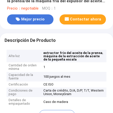
la prensa/de la máquina fría del expulsor del aceite
de la prensa alta
Precio：negotiable
MOQ：1
Mejor precio
Contactar ahora
Descripción De Producto
,
extractor frío del aceite de la prensa
Alta luz
máquina de la extracción de aceite
de la pequeña escala
Cantidad de orden
1
mínima
Capacidad de la
100 juegos al mes
fuente
Certificación
CE ISO
Condiciones de
Carta de crédito, D/A, D/P, T/T, Western
pago
Union, MoneyGram
Detalles de
Caso de madera
empaquetado