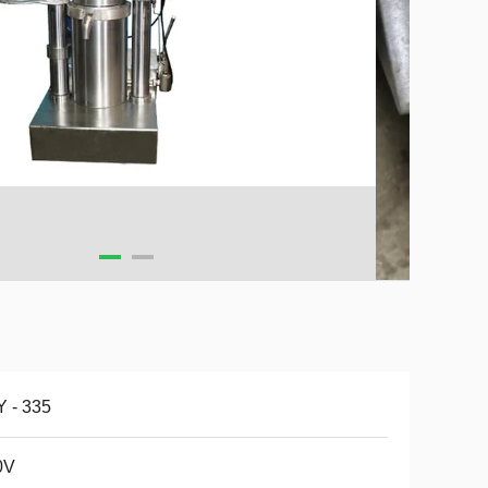
 - 335
0V