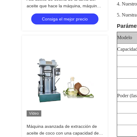
4. Nuestro
aceite que hace la máquina, máquina
comestible de la extracción de aceite
5. Nuestra
Consiga el mejor precio
380V
Paráme
Modelo
Capacidad
Poder (fas
Vídeo
Máquina avanzada de extracción de
aceite de coco con una capacidad de