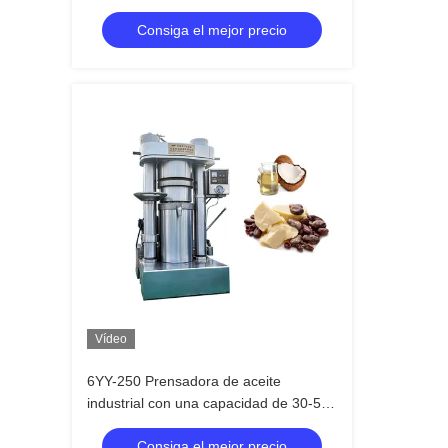
1230 kg y una capacidad de lote de 13
Consiga el mejor precio
kg por lote
Vídeo
6YY-250 Prensadora de aceite
industrial con una capacidad de 30-50
kg/h y tensión de fase única / 3 fases
Consiga el mejor precio