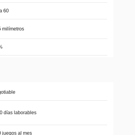
a 60
 milímetros
%
otiable
0 días laborables
 juegos al mes