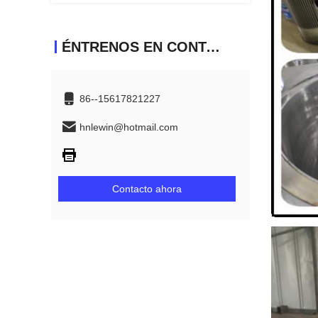
ÉNTRENOS EN CONTACTO CON
86--15617821227
hnlewin@hotmail.com
Contacto ahora