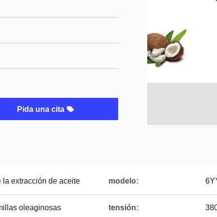
Pida una cita
 la extracción de aceite
modelo:
6YY
illas oleaginosas
tensión:
38