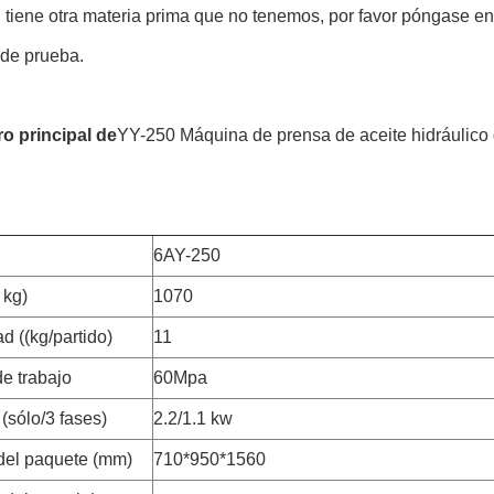
 tiene otra materia prima que no tenemos, por favor póngase en
de prueba.
o principal de
YY-250 Máquina de prensa de aceite hidráulico 
6AY-250
 kg)
1070
d ((kg/partido)
11
e trabajo
60Mpa
(sólo/3 fases)
2.2/1.1 kw
el paquete (mm)
710*950*1560