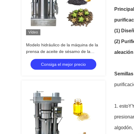
Principa
purifica
(1) Dise
Vídeo
(2) Puri
Modelo hidráulico de la máquina de la
prensa de aceite de sésamo de la
aleación
eficacia alta
Consiga el mejor precio
Semilla
purificac
1. esto
YY
presionar
algodón, 