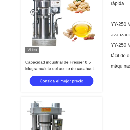
rápida
YY-250 Má
avanzado
YY-250 Má
Vídeo
fácil de 
Capacidad industrial de Presser 8,5
máquina
kilogramo/lote del aceite de cacahuete
de la máquina de la prensa de aceite
Consiga el mejor precio
hidráulico