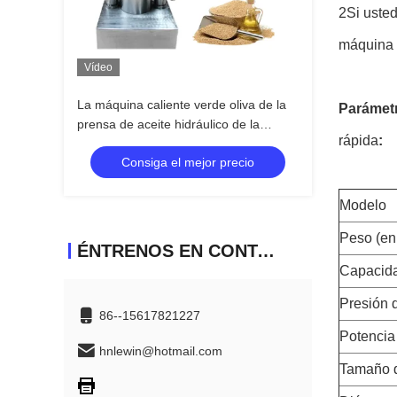
2Si usted
máquina 
Vídeo
La máquina caliente verde oliva de la
Parámetr
prensa de aceite hidráulico de la
rápida
:
prensa del sésamo modifica voltaje
Consiga el mejor precio
para requisitos particulares
Modelo
Peso (en
ÉNTRENOS EN CONTACTO CON
Capacida
Presión d
86--15617821227
Potencia 
hnlewin@hotmail.com
Tamaño d