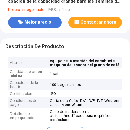
asación de la capacidad grande para las semillas de
la planta
Precio：negotiable
MOQ：1 set
Mejor precio
Contactar ahora
Descripción De Producto
,
equipo de la asación del cacahuete
Alta luz
máquina del asador del grano de café
Cantidad de orden
1 set
mínima
Capacidad de la
100 juegos al mes
fuente
Certificación
ISO
Condiciones de
Carta de crédito, D/A, D/P, T/T, Western
pago
Union, MoneyGram
Caso de madera con la
Detalles de
película/modificado para requisitos
empaquetado
particulares