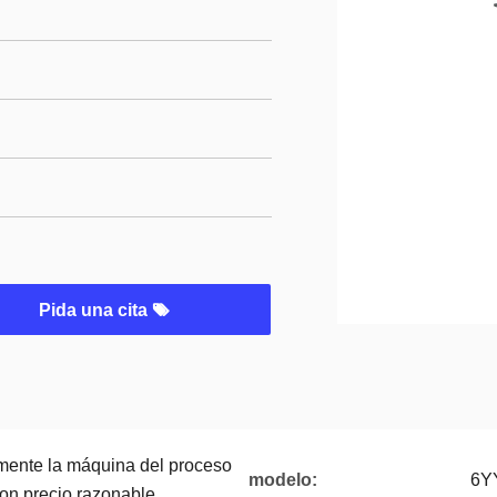
Pida una cita
amente la máquina del proceso
modelo:
6YY
con precio razonable