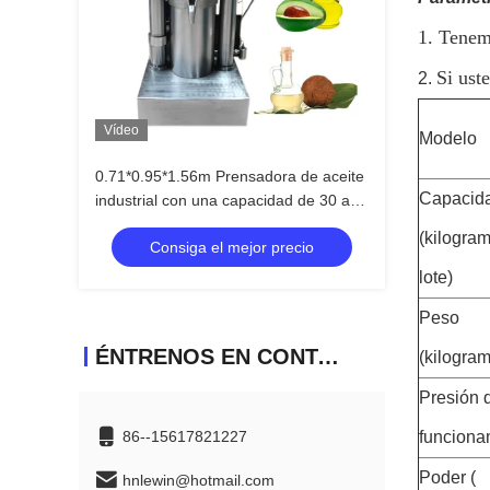
1. Tenem
Si ust
2.
Vídeo
Modelo
0.71*0.95*1.56m Prensadora de aceite
Capacid
industrial con una capacidad de 30 a
50 kg/h
(kilogra
Consiga el mejor precio
lote)
Peso
ÉNTRENOS EN CONTACTO CON
(kilogra
Presión 
funciona
86--15617821227
Poder (
hnlewin@hotmail.com