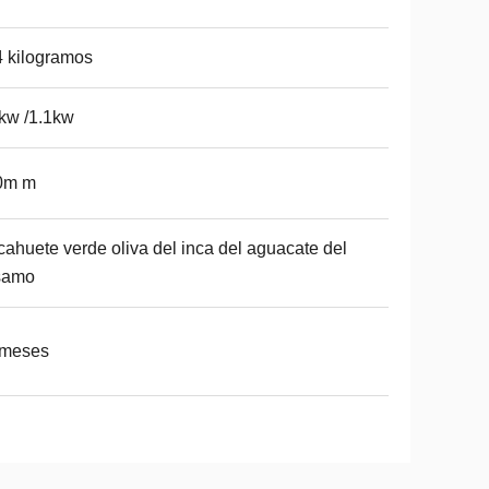
 kilogramos
kw /1.1kw
0m m
ahuete verde oliva del inca del aguacate del
samo
 meses