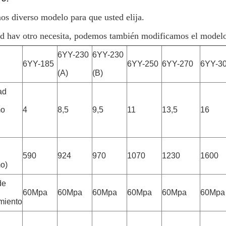
os diverso modelo para que usted elija.
ed hav otro necesita, podemos también modificamos el modelo p
6YY-230
6YY-230
6YY-185
6YY-250
6YY-270
6YY-3
(A)
(B)
ad
mo
4
8,5
9,5
11
13,5
16
590
924
970
1070
1230
1600
mo)
de
60Mpa
60Mpa
60Mpa
60Mpa
60Mpa
60Mpa
miento