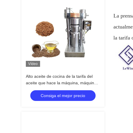
La prens
actualme
la tarifa
Vídeo
Alto aceite de cocina de la tarifa del
aceite que hace la máquina, máquina
comestible de la extracción de aceite
Consiga el mejor precio
380V