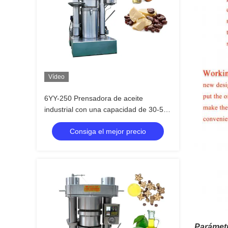
Vídeo
6YY-250 Prensadora de aceite
industrial con una capacidad de 30-50
kg/h y tensión de fase única / 3 fases
Consiga el mejor precio
Parámet