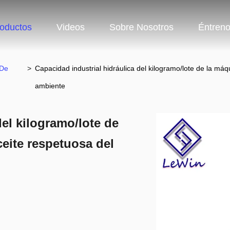
oductos
Videos
Sobre Nosotros
Éntren
 De
>
Capacidad industrial hidráulica del kilogramo/lote de la má
ambiente
del kilogramo/lote de
ceite respetuosa del