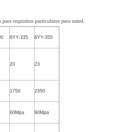
ara requisitos particulares para usted.
00
6YY-335
6YY-355
20
23
1750
2350
60Mpa
60Mpa