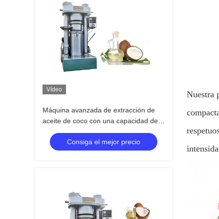
Vídeo
Nuestra p
Máquina avanzada de extracción de
compacta
aceite de coco con una capacidad de
respetuo
1230 kg y una capacidad de lote de 13
Consiga el mejor precio
kg por lote
intensida