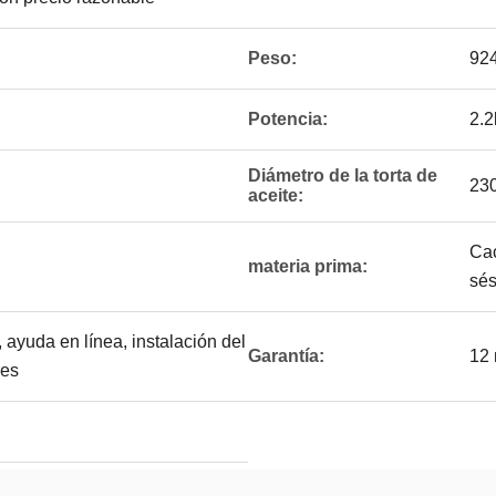
Peso:
924
Potencia:
2.2
Diámetro de la torta de
23
aceite:
Cac
materia prima:
sé
 ayuda en línea, instalación del
Garantía:
12
res