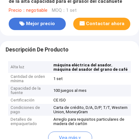
de la alta capacidad para el girasol del cacahuete
Precio：negotiable
MOQ：1 set
Mejor precio
Contactar ahora
Descripción De Producto
,
máquina eléctrica del asador
Alta luz
máquina del asador del grano de café
Cantidad de orden
1 set
mínima
Capacidad de la
100 juegos al mes
fuente
Certificación
CE ISO
Condiciones de
Carta de crédito, D/A, D/P, T/T, Western
pago
Union, MoneyGram
Detalles de
Arreglo para requisitos particulares de
empaquetado
madera del cartón
Vea más