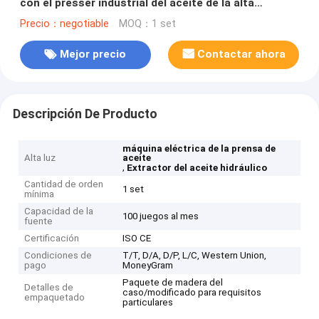
con el presser industrial del aceite de la alta
producción del aceite
Precio：negotiable
MOQ：1 set
Mejor precio
Contactar ahora
Descripción De Producto
máquina eléctrica de la prensa de
Alta luz
aceite
,
Extractor del aceite hidráulico
Cantidad de orden
1 set
mínima
Capacidad de la
100 juegos al mes
fuente
Certificación
ISO CE
Condiciones de
T/T, D/A, D/P, L/C, Western Union,
pago
MoneyGram
Paquete de madera del
Detalles de
caso/modificado para requisitos
empaquetado
particulares