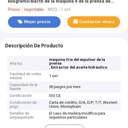
kilogramo/Bacth de la máquina 4 de la prensa de
aceite
Precio：negotiable
MOQ：1 set
Mejor precio
Contactar ahora
Descripción De Producto
máquina fría del expulsor de la
Alta luz
prensa
,
Extractor del aceite hidráulico
Cantidad de orden
1 set
mínima
Capacidad de la
50 juegos por mes
fuente
Certificación
ISO CE
Condiciones de
Carta de crédito, D/A, D/P, T/T, Western
pago
Union, MoneyGram
Detalles de
El caso de madera/modifica para
empaquetado
requisitos particulares