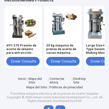
Recommended Products
6YY-270 Presión de
20 kg máquina de
Large Size Hyd
aceite de sésamo
prensa de aceite de
Type Sesame O
para extracción
cacao máquina
Making Machin
avanzada de aceite
hidráulica para
Olive Sesame
hacer aceite de
Avocado
Enviar Consulta
Enviar Consulta
Enviar Con
China
Inicio
Mapa del
Contactar
Desktop
Sitio
Ahora
Site
Mapa del Sitio
Políticas de privacidad
Porcelana máquina eléctrica de la prensa de aceite Supplier.
Copyright © 2026 Henan Lewin Industrial Development Co., Ltd. All
Rights Reserved. Developed by
ECER