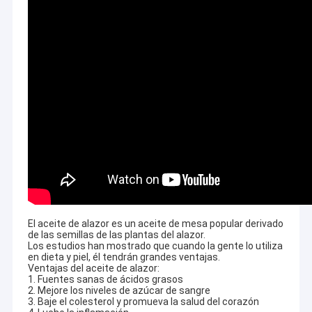
El aceite de alazor es un aceite de mesa popular derivado
de las semillas de las plantas del alazor.
Los estudios han mostrado que cuando la gente lo utiliza
en dieta y piel, él tendrán grandes ventajas.
Ventajas del aceite de alazor:
1. Fuentes sanas de ácidos grasos
2. Mejore los niveles de azúcar de sangre
3. Baje el colesterol y promueva la salud del corazón