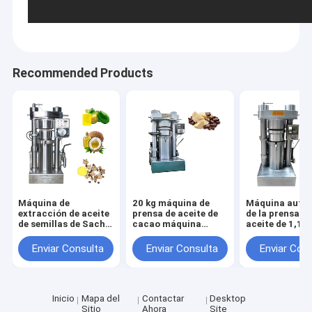
Recommended Products
Máquina de
20 kg máquina de
Máquina auto
extracción de aceite
prensa de aceite de
de la prensa d
de semillas de Sacha
cacao máquina
aceite de 1,1
Inchi, pequeña
hidráulica para
kilovatios, má
máquina hidráulica,
hacer aceite de
material de la
Enviar Consulta
Enviar Consulta
Enviar Con
prensadora de aceite
China
de aceite de s
de la aleación
Inicio
Mapa del
Contactar
Desktop
Sitio
Ahora
Site