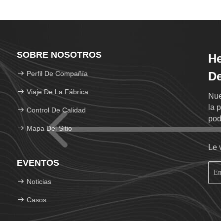
SOBRE NOSOTROS
He
Perfil De Compañía
De
Viaje De La Fábrica
Nue
la 
Control De Calidad
pod
Mapa Del Sitio
de 
suc
Le 
EVENTOS
Noticias
Casos