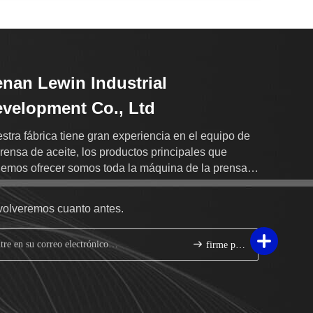
nan Lewin Industrial
velopment Co., Ltd
stra fábrica tiene gran experiencia en el equipo de
prensa de aceite, los productos principales que
emos ofrecer somos toda la máquina de la prensa
aceite de las clases, asando la máquina y así
esivamente.
volveremos cuanto antes.
firme para arriba