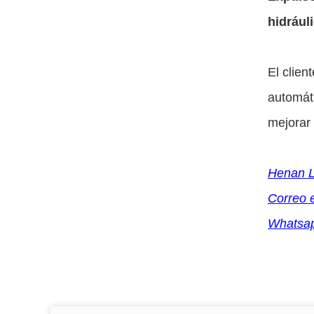
hidrául
El clien
automáti
mejorar 
Henan L
Correo 
Whatsa