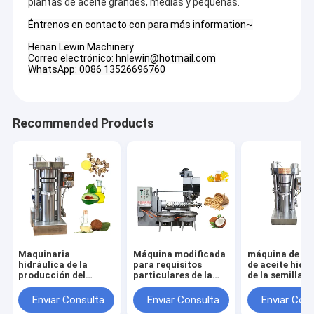
plantas de aceite grandes, medias y pequeñas.
Éntrenos en contacto con para más information~
Henan Lewin Machinery
Correo electrónico: hnlewin@hotmail.com
WhatsApp: 0086 13526696760
Recommended Products
Maquinaria
Máquina modificada
máquina de la
hidráulica de la
para requisitos
de aceite hidr
producción del
particulares de la
de la semilla d
aceite de cocina de
fabricación del
sésamo 9.5kg/
la entrega rápida
aceite de la camelia
Enviar Consulta
Enviar Consulta
Enviar Con
para las semillas de
del voltaje con el