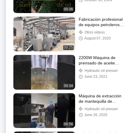
October 30, 2024
00:36
Fabricación profesional
de equipos petroleros
hnlewin
Otros vídeos
August 07, 2020
00:25
2200W Máquina de
prensado de aceite
comercial Maquinaria
Hydraulic oil presser
para hacer aceite de
June 23, 2021
nuez
00:34
Máquina de extracción
de mantequilla de
cacao
Hydraulic oil presser
June 26, 2025
06:56