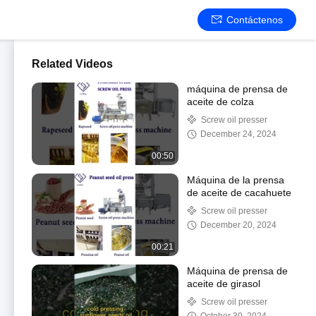
Contáctenos
Related Videos
máquina de prensa de
aceite de colza
Screw oil presser
December 24, 2024
00:50
Máquina de la prensa
de aceite de cacahuete
Screw oil presser
December 20, 2024
00:21
Máquina de prensa de
aceite de girasol
Screw oil presser