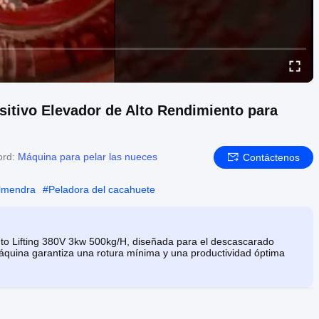
itivo Elevador de Alto Rendimiento para
ord:
Máquina para pelar las nueces
Contáctenos
almendra
#
Peladora del cacahuete
to Lifting 380V 3kw 500kg/H, diseñada para el descascarado
máquina garantiza una rotura mínima y una productividad óptima